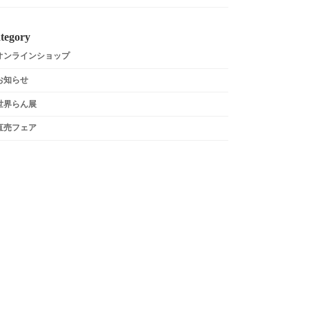
tegory
オンラインショップ
お知らせ
世界らん展
直売フェア