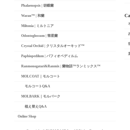
Phalaenopsis | 胡蝶蘭
Ca
Waran™ | 和蘭
Miltonia | ミルトニア
Odontoglossum | 彗星蘭­
Crystal Orchid | クリスタルオーキッド™
Paphiopedilum | パフィオペディルム
Ranmonogatari&Ranmix | 蘭物語™ランミックス™
MOLCOAT｜モルコート
モルコートQ&A
MOLBARK｜モルバーク
植え替えQ&A
Online Shop