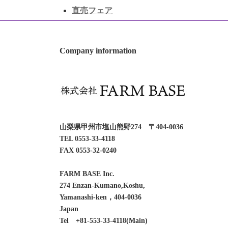
直売フェア
Company information
山梨県甲州市塩山熊野274 〒404-0036
TEL 0553-33-4118
FAX 0553-32-0240
FARM BASE Inc.
274 Enzan-Kumano,Koshu,
Yamanashi-ken，404-0036
Japan
Tel +81-553-33-4118(Main)