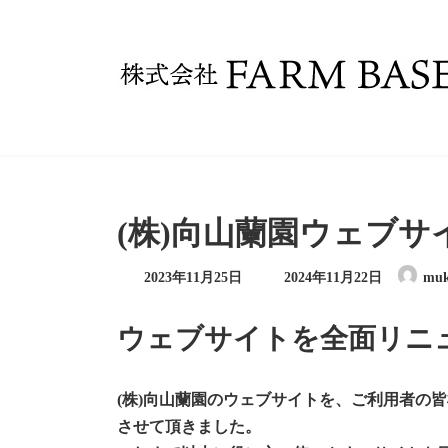
コ
ナ
ン
ビ
テ
ゲ
ン
ー
ツ
シ
へ
ョ
ス
ン
キ
に
ッ
移
プ
動
(株)向山蘭園ウェブ
最
2023年11月25日
2024年11月22日
muk
終
更
新
ウェブサイトを全面リニ
日
時
:
(株)向山蘭園のウェブサイトを、ご利用者の
させて頂きました。