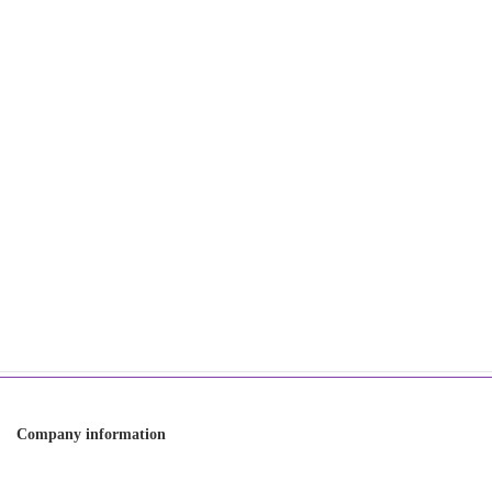
2024年11月
2024年7月
2024年2月
2023年12月
2023年11月
Category
オンラインショップ
お知らせ
世界らん展
直売フェア
Company information