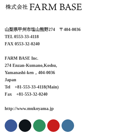
山梨県甲州市塩山熊野274 〒404-0036
TEL 0553-33-4118
FAX 0553-32-0240
FARM BASE Inc.
274 Enzan-Kumano,Koshu,
Yamanashi-ken，404-0036
Japan
Tel +81-553-33-4118(Main)
Fax +81-553-32-0240
http://www.mukoyama.jp