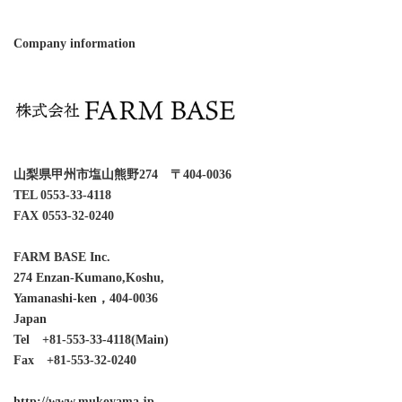
Company information
山梨県甲州市塩山熊野274 〒404-0036
TEL 0553-33-4118
FAX 0553-32-0240
FARM BASE Inc.
274 Enzan-Kumano,Koshu,
Yamanashi-ken，404-0036
Japan
Tel +81-553-33-4118(Main)
Fax +81-553-32-0240
http://www.mukoyama.jp