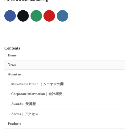
Contents
Home
News
About us
Mukoyama Brand ｜ムコヤマの蘭
Corporate information｜会社概要
Awards | 受賞歴
Access｜アクセス
Products