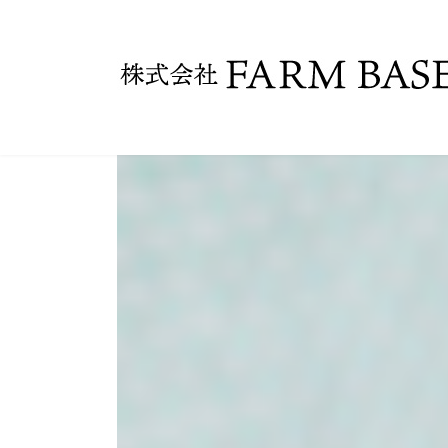
コ
ナ
ン
ビ
テ
ゲ
ン
ー
ツ
シ
へ
ョ
ス
ン
キ
に
ッ
移
プ
動