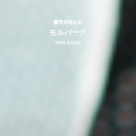
蘭専用植込材
モルバーク
MOLBARK