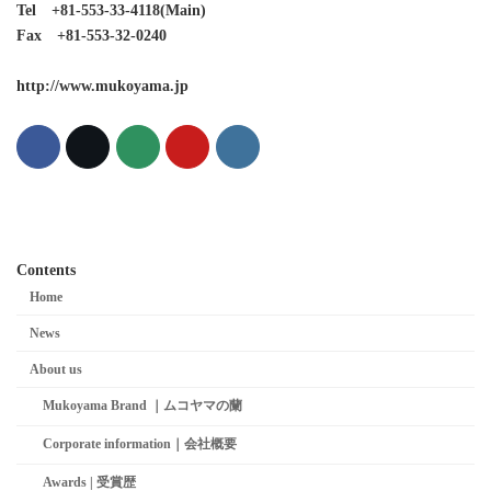
Tel +81-553-33-4118(Main)
Fax +81-553-32-0240
http://www.mukoyama.jp
Contents
Home
News
About us
Mukoyama Brand ｜ムコヤマの蘭
Corporate information｜会社概要
Awards | 受賞歴