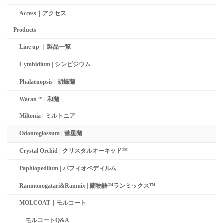
Access｜アクセス
Products
Line up ｜製品一覧
Cymbidium | シンビジウム
Phalaenopsis | 胡蝶蘭
Waran™ | 和蘭
Miltonia | ミルトニア
Odontoglossum | 彗星蘭­
Crystal Orchid | クリスタルオーキッド™
Paphiopedilum | パフィオペディルム
Ranmonogatari&Ranmix | 蘭物語™ランミックス™
MOLCOAT｜モルコート
モルコートQ&A