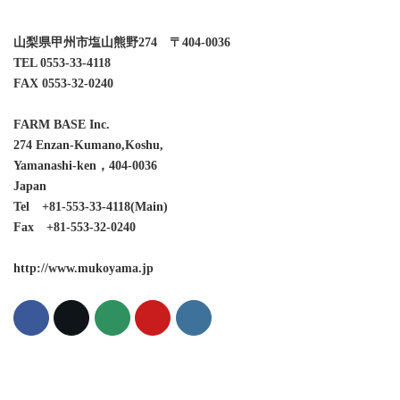
山梨県甲州市塩山熊野274 〒404-0036
TEL 0553-33-4118
FAX 0553-32-0240
FARM BASE Inc.
274 Enzan-Kumano,Koshu,
Yamanashi-ken，404-0036
Japan
Tel +81-553-33-4118(Main)
Fax +81-553-32-0240
http://www.mukoyama.jp