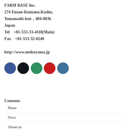
FARM BASE Inc.
274 Enzan-Kumano,Koshu,
Yamanashi-ken，404-0036
Japan
Tel +81-553-33-4118(Main)
Fax +81-553-32-0240
http://www.mukoyama.jp
Contents
Home
News
About us