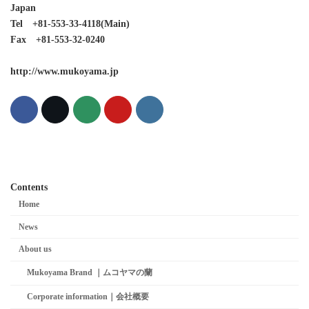
Japan
Tel +81-553-33-4118(Main)
Fax +81-553-32-0240
http://www.mukoyama.jp
Contents
Home
News
About us
Mukoyama Brand ｜ムコヤマの蘭
Corporate information｜会社概要