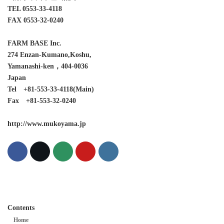
TEL 0553-33-4118
FAX 0553-32-0240
FARM BASE Inc.
274 Enzan-Kumano,Koshu,
Yamanashi-ken，404-0036
Japan
Tel +81-553-33-4118(Main)
Fax +81-553-32-0240
http://www.mukoyama.jp
Contents
Home