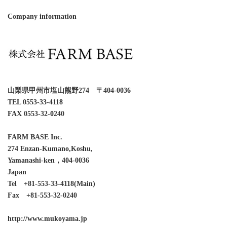
Company information
山梨県甲州市塩山熊野274 〒404-0036
TEL 0553-33-4118
FAX 0553-32-0240
FARM BASE Inc.
274 Enzan-Kumano,Koshu,
Yamanashi-ken，404-0036
Japan
Tel +81-553-33-4118(Main)
Fax +81-553-32-0240
http://www.mukoyama.jp