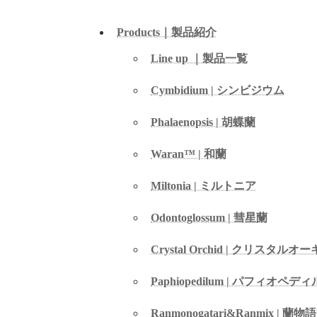
Products｜製品紹介
Line up ｜製品一覧
Cymbidium | シンビジウム
Phalaenopsis | 胡蝶蘭
Waran™ | 和蘭
Miltonia | ミルトニア
Odontoglossum | 彗星蘭­
Crystal Orchid | クリスタル
Paphiopedilum | パフィオペデ
Ranmonogatari&Ranmix |