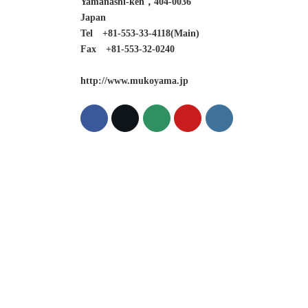
Yamanashi-ken，404-0036
Japan
Tel +81-553-33-4118(Main)
Fax +81-553-32-0240
http://www.mukoyama.jp