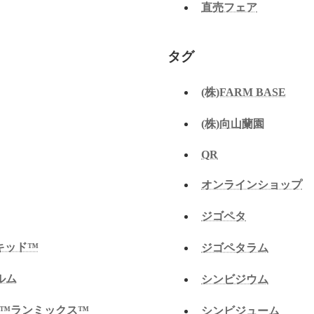
直売フェア
タグ
(株)FARM BASE
(株)向山蘭園
QR
オンラインショップ
ジゴペタ
オーキッド™
ジゴペタラム
ィルム
シンビジウム
 蘭物語™ランミックス™
シンビジューム