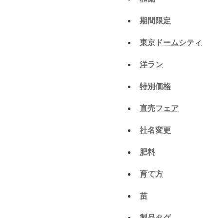
期間限定
東京ドームシティ
洋ラン
特別価格
直売フェア
社名変更
肥料
育て方
苗
製品タグ