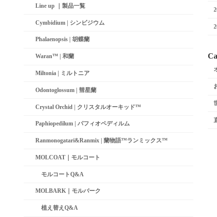
Line up ｜製品一覧
Cymbidium | シンビジウム
Phalaenopsis | 胡蝶蘭
Ca
Waran™ | 和蘭
Miltonia | ミルトニア
Odontoglossum | 彗星蘭­
Crystal Orchid | クリスタルオーキッド™
Paphiopedilum | パフィオペディルム
Ranmonogatari&Ranmix | 蘭物語™ランミックス™
MOLCOAT｜モルコート
モルコートQ&A
MOLBARK｜モルバーク
植え替えQ&A