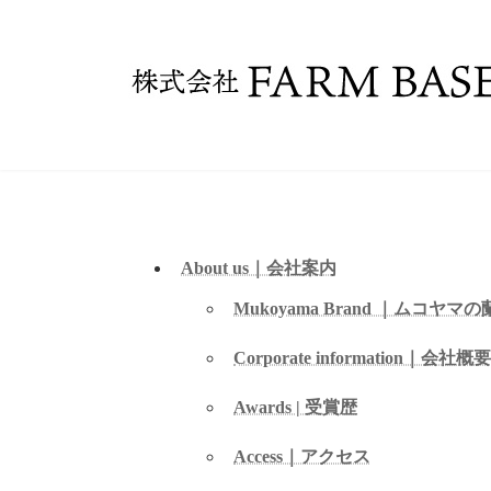
コ
ナ
ン
ビ
テ
ゲ
ン
ー
ツ
シ
へ
ョ
ス
ン
キ
に
ッ
移
プ
動
About us｜会社案内
Mukoyama Brand ｜ムコヤマの
Corporate information｜会社概要
Awards | 受賞歴
Access｜アクセス