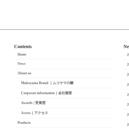
Contents
Ne
Home
News
About us
Mukoyama Brand ｜ムコヤマの蘭
Corporate information｜会社概要
Awards | 受賞歴
Access｜アクセス
Products